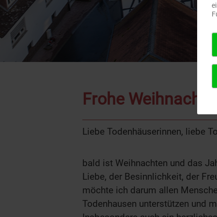
e
F
Frohe Weihnachte
Liebe Todenhäuserinnen, liebe T
bald ist Weihnachten und das Jah
Liebe, der Besinnlichkeit, der F
möchte ich darum allen Mensche
Todenhausen unterstützen und m