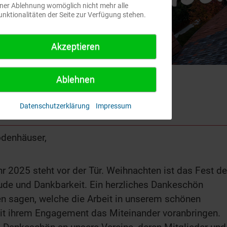
iner Ablehnung womöglich nicht mehr alle
unktionalitäten der Seite zur Verfügung stehen.
Akzeptieren
Ablehnen
n
Datenschutzerklärung
Impressum
odenhäuser,
r 2025 steht vor der Tür. Weihnachten ist das Fest de
reude und Dankbarkeit. Ein herzliches Dankeschön
n sagen, welche die Arbeit in unserem schönen
it ihrem Engagement das Miteinander voranbringen.