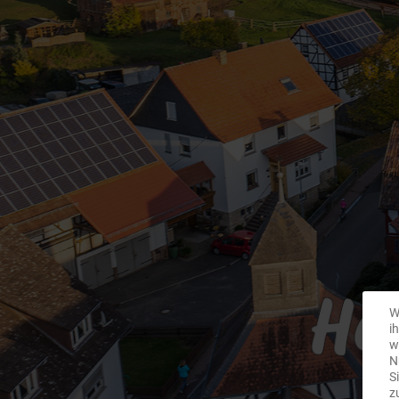
W
i
w
N
S
z